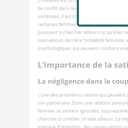
L’infidélité est un sujet qui soulève de n
de conflit dans les relations. Si l’infidél
sociétales, il est crucial de porter égale
certaines femmes choisissent-elles de trom
poussent à chercher ailleurs ce qu’elles ne
motivations derrière l’infidélité féminine
psychologiques qui peuvent conduire une f
L’importance de la sat
La négligence dans le coup
L’une des premières raisons qui peuvent 
son partenaire. Dans une relation amoureu
femmes se sentent ignorées, sous-estimée
chercher à combler ce vide ailleurs. La né
manque d’attention, des conversations supe