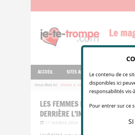
Skip
to
content
Le mag
Le
CO
magazine
de
ACCUEIL
SITES ADULTÈRES
FEMMES INF
Le contenu de ce sit
l'infidélité
sereine
disponibles ici peuv
Vous êtes ici :
Home
Infos Sexy
Les Femmes Infidèl
…
responsabilités vis-
LES FEMMES INFIDÈLES EN 202
Pour entrer sur ce 
DERRIÈRE L’INFIDÉLITÉ FÉMINI
SI
17 octobre 2024
La Belle Amante
I