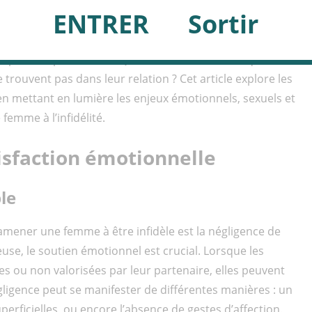
ombreuses questions et qui peut être source de douleur et
ENTRER
Sortir
ité masculine est souvent mise en avant dans les discussions
ment notre attention sur les femmes infidèles. Pourquoi
per leur partenaire ? Quelles sont les raisons qui les
 trouvent pas dans leur relation ? Cet article explore les
, en mettant en lumière les enjeux émotionnels, sexuels et
emme à l’infidélité.
isfaction émotionnelle
le
amener une femme à être infidèle est la négligence de
se, le soutien émotionnel est crucial. Lorsque les
s ou non valorisées par leur partenaire, elles peuvent
gligence peut se manifester de différentes manières : un
rficielles, ou encore l’absence de gestes d’affection.