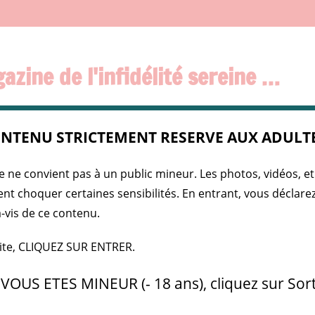
azine de l'infidélité sereine …
NTENU STRICTEMENT RESERVE AUX ADULTE
IDÈLES
PRESSE
SPIICE GIRLS
INFOS SEXY
PUBL
e ne convient pas à un public mineur. Les photos, vidéos, et
ent choquer certaines sensibilités. En entrant, vous déclar
es en 2025 : Comprendre les Motivations Derrière l’Infidélité Féminine
à-vis de ce contenu.
5 : COMPRENDRE LES MOTIVATIONS
site, CLIQUEZ SUR ENTRER.
NE
 VOUS ETES MINEUR (- 18 ans), cliquez sur Sort
nfos Sexy