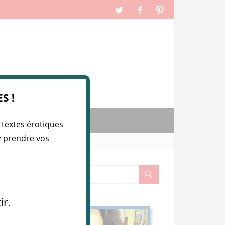
S !
IEZ VOS ARTICLES
 textes érotiques
ez prendre vos
ir.