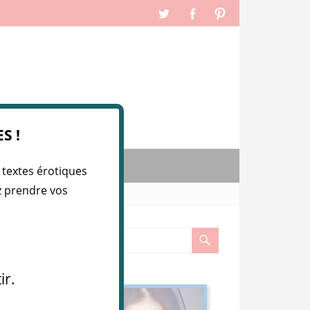
S !
IEZ VOS ARTICLES
 textes érotiques
ez prendre vos
ir.