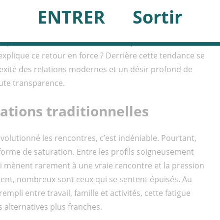
contre promettent l’amour en un swipe, de plus en plus
ENTRER
Sortir
sentiel : les annonces intimes. Simples, directes et sans
aissent un véritable regain de popularité,
i aspirent à des rencontres authentiques et sans
 explique ce retour en force ? Derrière cette tendance se
exité des relations modernes et un désir profond de
oute transparence.
cations traditionnelles
volutionné les rencontres, c’est indéniable. Pourtant,
forme de saturation. Entre les profils soigneusement
qui mènent rarement à une vraie rencontre et la pression
ment, nombreux sont ceux qui se sentent épuisés. Au
mpli entre travail, famille et activités, cette fatigue
 alternatives plus franches.