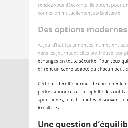
rendez-vous décevants, ils optent pour u
connexion mutuellement satisfaisante.
Des options modernes 
Aujourd’hui, les annonces intimes ont auss
dans les journaux : elles ont trouvé leur p
échanges en toute sécurité. Pour ceux qui
offrent un cadre adapté où chacun peut e
Cette modernité permet de combiner le me
petites annonces et la rapidité des outils
spontanées, plus honnêtes et souvent plus
irréalistes.
Une question d’équili