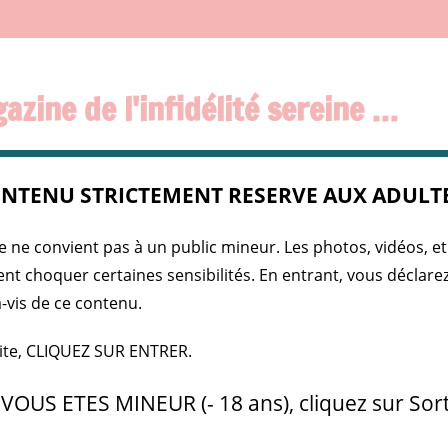
azine de l'infidélité sereine …
NTENU STRICTEMENT RESERVE AUX ADULTE
IDÈLES
PRESSE
SPIICE GIRLS
INFOS SEXY
PUBL
e ne convient pas à un public mineur. Les photos, vidéos, et
ent choquer certaines sensibilités. En entrant, vous déclar
nces intimes connaissent un regain de popularité au Québec
à-vis de ce contenu.
MES CONNAISSENT UN REGAIN DE
site, CLIQUEZ SUR ENTRER.
 VOUS ETES MINEUR (- 18 ans), cliquez sur Sort
Sexy