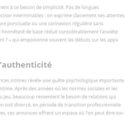
nt à ce besoin de simplicité. Pas de longues
uction interminables : on exprime clairement ses attentes
ture ponctuelle ou une connexion régulière sans
e honnêteté de base réduit considérablement l’anxiété
iment ? » qui empoisonne souvent les débuts sur les apps
d’authenticité
nonces intimes révèle une quête psychologique importante
e intime. Après des années où les normes sociales et les
du jeu, beaucoup ressentent le besoin de relations qui
’on soit divorcé, en période de transition professionnelle
es, ces annonces offrent un espace où l’on peut être soi-