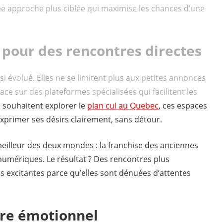
ne approche plus ciblée qui maximise les chances d’une
pour des rencontres directes
i évolué. Elles ne se limitent plus aux petites annonces
lace sur des plateformes spécialisées qui facilitent les
 souhaitent explorer le
plan cul au Quebec
, ces espaces
xprimer ses désirs clairement, sans détour.
illeur des deux mondes : la franchise des anciennes
 numériques. Le résultat ? Des rencontres plus
 excitantes parce qu’elles sont dénuées d’attentes
bre émotionnel