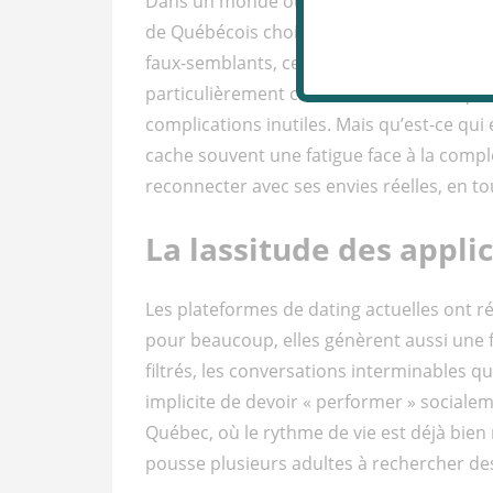
Dans un monde où les applications de ren
de Québécois choisissent de revenir à l’es
faux-semblants, ces petites annonces conn
particulièrement chez les célibataires qu
complications inutiles. Mais qu’est-ce qui
cache souvent une fatigue face à la compl
reconnecter avec ses envies réelles, en t
La lassitude des appli
Les plateformes de dating actuelles ont ré
pour beaucoup, elles génèrent aussi une 
filtrés, les conversations interminables 
implicite de devoir « performer » sociale
Québec, où le rythme de vie est déjà bien re
pousse plusieurs adultes à rechercher des