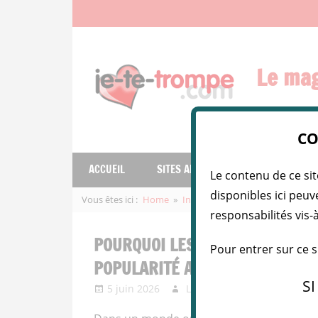
Skip
to
content
Le mag
Le
CO
magazine
de
ACCUEIL
SITES ADULTÈRES
FEMMES INF
Le contenu de ce sit
l'infidélité
sereine
disponibles ici peuv
Vous êtes ici :
Home
Infos Sexy
Pourquoi les anno
…
responsabilités vis-
POURQUOI LES ANNONCES INTI
Pour entrer sur ce 
POPULARITÉ AU QUÉBEC
SI
5 juin 2026
La Belle Amante
Infos 