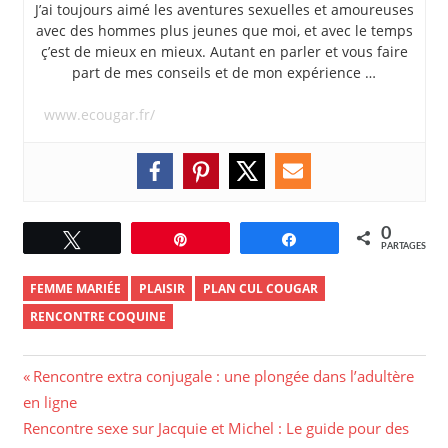
J’ai toujours aimé les aventures sexuelles et amoureuses
avec des hommes plus jeunes que moi, et avec le temps
ç’est de mieux en mieux. Autant en parler et vous faire
part de mes conseils et de mon expérience …
www.ecougar.fr/
0
Tweetez
Épingle
Partagez
PARTAGES
FEMME MARIÉE
PLAISIR
PLAN CUL COUGAR
RENCONTRE COQUINE
Navigation
Previous
Rencontre extra conjugale : une plongée dans l’adultère
Post:
en ligne
de
Next
Rencontre sexe sur Jacquie et Michel : Le guide pour des