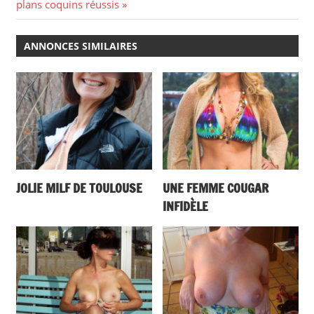
l’article
Post:
plans coquins réussis
ANNONCES SIMILAIRES
JOLIE MILF DE TOULOUSE
UNE FEMME COUGAR
INFIDÈLE