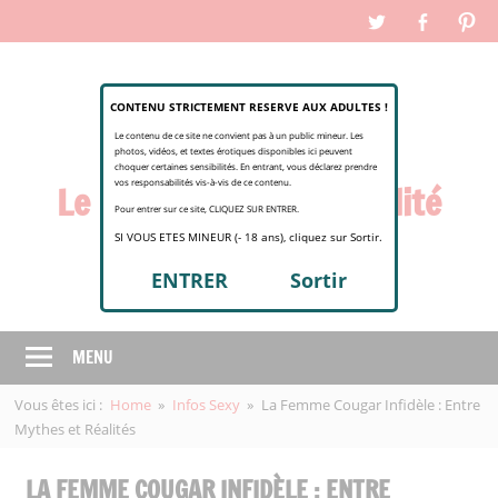
Skip
to
content
CONTENU STRICTEMENT RESERVE AUX ADULTES !
Le contenu de ce site ne convient pas à un public mineur. Les
photos, vidéos, et textes érotiques disponibles ici peuvent
choquer certaines sensibilités. En entrant, vous déclarez prendre
vos responsabilités vis-à-vis de ce contenu.
Le magazine de l'infidélité
Pour entrer sur ce site, CLIQUEZ SUR ENTRER.
sereine …
SI VOUS ETES MINEUR (- 18 ans), cliquez sur Sortir.
ENTRER
Sortir
Le
magazine
de
MENU
l'infidélité
sereine
Vous êtes ici :
Home
Infos Sexy
La Femme Cougar Infidèle : Entre
Mythes et Réalités
…
LA FEMME COUGAR INFIDÈLE : ENTRE